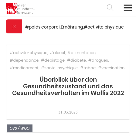
#poids corporel,Ernährung,#activite physique
#activite-physique
#alcool
#alimentation
#dependance
#depistage
#diabete
#drogues
#medicament
#sante-psychique
#tabac
#vaccination
Überblick über den
Gesundheitszustand und das
Gesundheitsverhalten im Wallis 2022
Français
Deutsch
31.03.2025
OVS / WGO