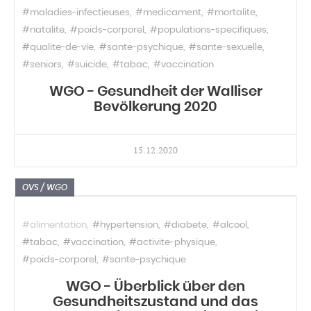
#maladies-infectieuses
#medicament
#mortalite
#natalite
#poids-corporel
#populations-specifiques
#qualite-de-vie
#sante-psychique
#sante-sexuelle
#seniors
#suicide
#tabac
#vaccination
WGO - Gesundheit der Walliser
Bevölkerung 2020
15.12.2020
OVS / WGO
#alimentation
#hypertension
#diabete
#alcool
#tabac
#vaccination
#activite-physique
#poids-corporel
#sante-psychique
WGO - Überblick über den
Gesundheitszustand und das