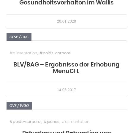
Gesundheitsverhalten im Wallis
20.01.2020
OFSP / BAG
#alimentation
#poids-corporel
BLV/BAG – Ergebnisse der Erhebung
MenuCH.
14.03.2017
OVS / WGO
#poids-corporel
#jeunes
#alimentation