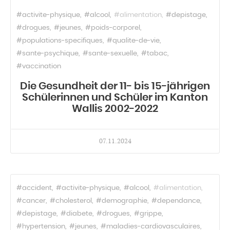
#activite-physique
#alcool
#alimentation
#depistage
#drogues
#jeunes
#poids-corporel
#populations-specifiques
#qualite-de-vie
#sante-psychique
#sante-sexuelle
#tabac
#vaccination
Die Gesundheit der 11- bis 15-jährigen
Schülerinnen und Schüler im Kanton
Wallis 2002-2022
07.11.2024
#accident
#activite-physique
#alcool
#alimentation
#cancer
#cholesterol
#demographie
#dependance
#depistage
#diabete
#drogues
#grippe
#hypertension
#jeunes
#maladies-cardiovasculaires