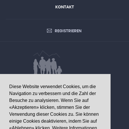
KONTAKT
REGISTRIEREN
DATEN VON GESUNDHEITLICHEM
Diese Website verwendet Cookies, um die
INTERESSE
Navigation zu verbessern und die Zahl der
Besuche zu analysieren. Wenn Sie auf
Walliser Gesundheitsobservatorium
«Akzeptieren» klicken, stimmen Sie der
Av. Grand-Champsec 64
Verwendung dieser Cookies zu. Sie können
1950 Sitten
einige Cookies deaktivieren, indem Sie auf
«Ablehnen» klicken.
Weitere Informationen
Telefon
+41 27 603 49 61