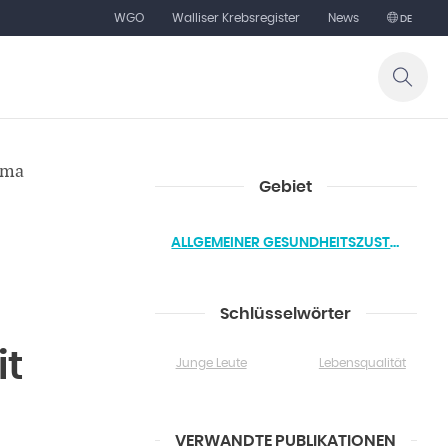
WGO
Walliser Krebsregister
News
DE
ema
Gebiet
ALLGEMEINER GESUNDHEITSZUSTAND
Schlüsselwörter
it
Junge Leute
Lebensqualität
VERWANDTE PUBLIKATIONEN