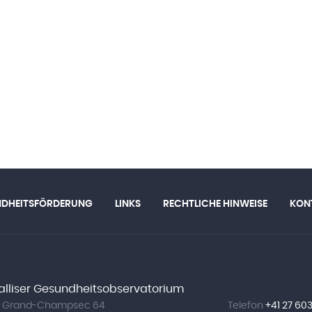
NDHEITSFÖRDERUNG
LINKS
RECHTLICHE HINWEISE
KON
lliser Gesundheitsobservatorium
. Grand-Champsec 64
Telefon
+41 27 603