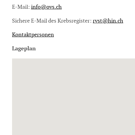
E-Mail:
info@
ovs.ch
Sichere E-Mail des Krebsregister:
rvst@
hin.ch
Kontaktpersonen
Lageplan