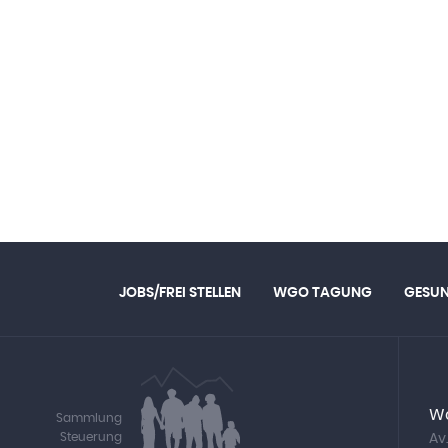
JOBS/FREI STELLEN
WGO TAGUNG
GESU
Wa
Sammlung
Steuerung
Av