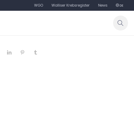
WGO
Walliser Krebsregister
News
DE