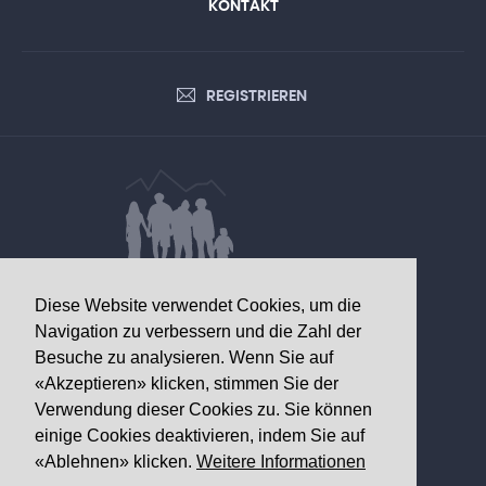
KONTAKT
REGISTRIEREN
DATEN VON GESUNDHEITLICHEM
Diese Website verwendet Cookies, um die
INTERESSE
Navigation zu verbessern und die Zahl der
Besuche zu analysieren. Wenn Sie auf
Walliser Gesundheitsobservatorium
«Akzeptieren» klicken, stimmen Sie der
Av. Grand-Champsec 64
Verwendung dieser Cookies zu. Sie können
1950 Sitten
einige Cookies deaktivieren, indem Sie auf
«Ablehnen» klicken.
Weitere Informationen
Telefon
+41 27 603 49 61