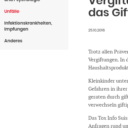
Vergif
das Gif
Unfälle
Infektionskrankheiten,
Impfungen
25.10.2016
Anderes
Trotz allen Präve
Vergiftungen. In
Haushaltsprodukt
Kleinkinder unter
Gefahren in ihre
geraten durch gif
verwechseln gift
Das Tox Info Sui
Anfragen rund um 