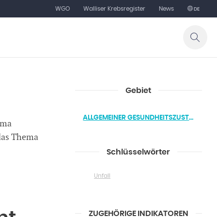
WGO
Walliser Krebsregister
News
DE
Gebiet
ALLGEMEINER GESUNDHEITSZUSTAND
ema
 das Thema
Schlüsselwörter
Unfall
ZUGEHÖRIGE INDIKATOREN