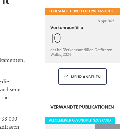
ht
TODESFÄLLE DURCH EXTERNE URSACHEN
9 Apr 2025
Verkehrsunfälle
10
der bei Verkehrsunfällen Getöteten,
Wallis, 2024
dikamenten,
MEHR ANSEHEN
 die
rwachsene
 sie
VERWANDTE PUBLIKATIONEN
s 38’000
ALLGEMEINER GESUNDHEITSZUSTAND
 Anfragen