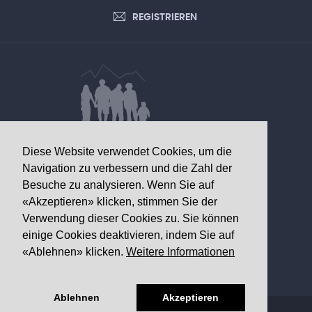
REGISTRIEREN
DATEN VON GESUNDHEITLICHEM
Diese Website verwendet Cookies, um die
INTERESSE
Navigation zu verbessern und die Zahl der
Besuche zu analysieren. Wenn Sie auf
Walliser Gesundheitsobservatorium
«Akzeptieren» klicken, stimmen Sie der
Av. Grand-Champsec 64
Verwendung dieser Cookies zu. Sie können
1950 Sitten
einige Cookies deaktivieren, indem Sie auf
«Ablehnen» klicken.
Weitere Informationen
Telefon
+41 27 603 49 61
Email
info@
ovs.ch
Ablehnen
Akzeptieren