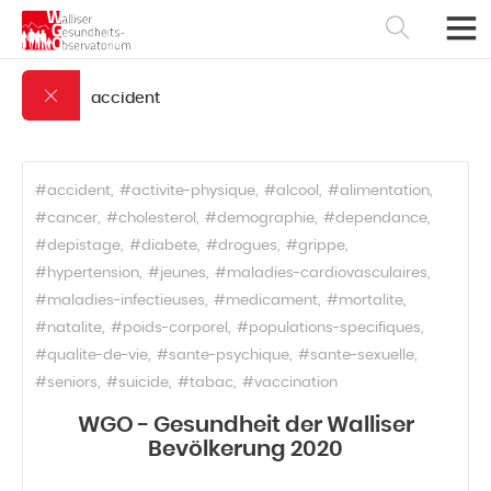
accident
#accident
#activite-physique
#alcool
#alimentation
#cancer
#cholesterol
#demographie
#dependance
#depistage
#diabete
#drogues
#grippe
#hypertension
#jeunes
#maladies-cardiovasculaires
#maladies-infectieuses
#medicament
#mortalite
#natalite
#poids-corporel
#populations-specifiques
#qualite-de-vie
#sante-psychique
#sante-sexuelle
#seniors
#suicide
#tabac
#vaccination
Français
Deutsch
WGO - Gesundheit der Walliser
Bevölkerung 2020