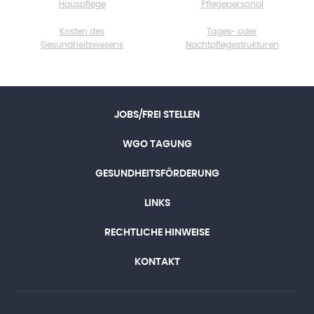
Hauspflege
Pflegepersonal
Kosten des
Tages- oder
Gesundheitswesens
Nachtpflegestrukturen
JOBS/FREI STELLEN
WGO TAGUNG
GESUNDHEITSFÖRDERUNG
LINKS
RECHTLICHE HINWEISE
KONTAKT