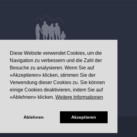
DATEN VON GESUNDHEITLICHEM
Diese Website verwendet Cookies, um die
INTERESSE
Navigation zu verbessern und die Zahl der
Besuche zu analysieren. Wenn Sie auf
Walliser Gesundheitsobservatorium
«Akzeptieren» klicken, stimmen Sie der
Av. Grand-Champsec 64
Verwendung dieser Cookies zu. Sie können
1950 Sitten
einige Cookies deaktivieren, indem Sie auf
«Ablehnen» klicken.
Weitere Informationen
Telefon
+41 27 603 49 61
Email
info@
ovs.ch
Ablehnen
Akzeptieren