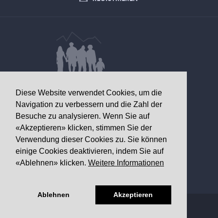
DATEN VON GESUNDHEITLICHEM
Diese Website verwendet Cookies, um die
INTERESSE
Navigation zu verbessern und die Zahl der
Besuche zu analysieren. Wenn Sie auf
Walliser Gesundheitsobservatorium
«Akzeptieren» klicken, stimmen Sie der
Av. Grand-Champsec 64
Verwendung dieser Cookies zu. Sie können
1950 Sitten
einige Cookies deaktivieren, indem Sie auf
«Ablehnen» klicken.
Weitere Informationen
Telefon
+41 27 603 49 61
Email
info@
ovs.ch
Ablehnen
Akzeptieren