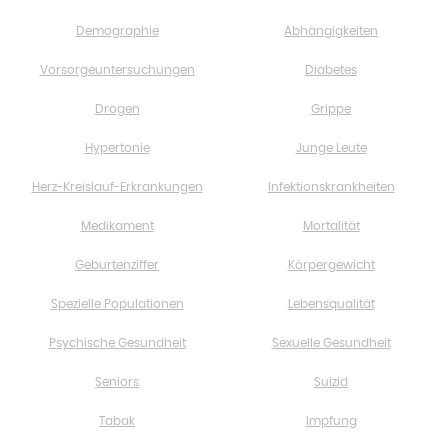
Demographie
Abhängigkeiten
Vorsorgeuntersuchungen
Diabetes
Drogen
Grippe
Hypertonie
Junge Leute
Herz-Kreislauf-Erkrankungen
Infektionskrankheiten
Medikament
Mortalität
Geburtenziffer
Körpergewicht
Spezielle Populationen
Lebensqualität
Psychische Gesundheit
Sexuelle Gesundheit
Seniors
Suizid
Tabak
Impfung