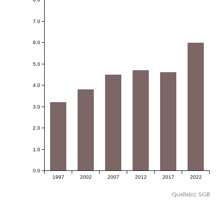
7.0
6.0
5.0
4.0
3.0
2.0
1.0
0.0
1997
2002
2007
2012
2017
2022
Quelle(n): SGB