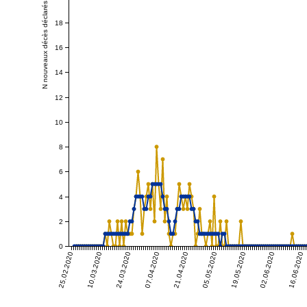
N nouveaux décès déclarés
18
16
14
12
10
8
6
4
2
0
25.02.2020
10.03.2020
24.03.2020
07.04.2020
21.04.2020
05.05.2020
19.05.2020
02.06.2020
16.06.2020