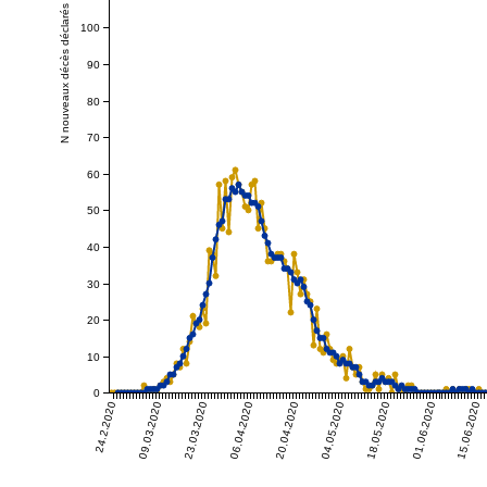
N nouveaux décès déclarés
100
90
80
70
60
50
40
30
20
10
0
24.2.2020
09.03.2020
23.03.2020
06.04.2020
20.04.2020
04.05.2020
18.05.2020
01.06.2020
15.06.2020