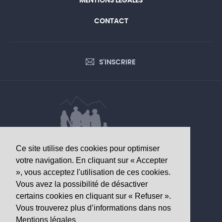
MENTIONS LÉGALES
CONTACT
S'INSCRIRE
Ce site utilise des cookies pour optimiser
DONNÉES D’INTÉRÊT SANITAIRE
votre navigation. En cliquant sur « Accepter
», vous acceptez l'utilisation de ces cookies.
Observatoire valaisan de la santé
Vous avez la possibilité de désactiver
Av. Grand-Champsec 64
certains cookies en cliquant sur « Refuser ».
1950 Sion
Vous trouverez plus d’informations dans nos
Mentions légales
Tél
+41 27 603 49 61