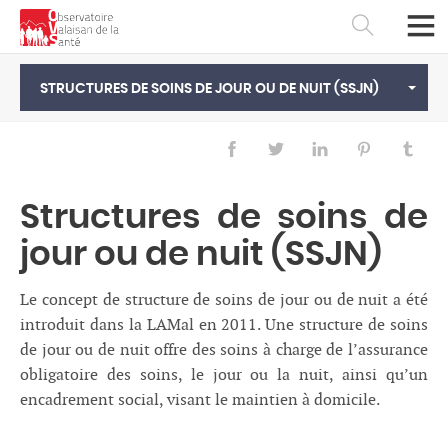
RETOUR
Système de Santé
STRUCTURES DE SOINS DE JOUR OU DE NUIT (SSJN)
Hôpitaux
Prise en charge médico-sociale
Structures de soins de
Secours
jour ou de nuit (SSJN)
Professionnels de santé
Qualité des soins
Le concept de structure de soins de jour ou de nuit a été
introduit dans la LAMal en 2011. Une structure de soins
Coûts de la santé et financement
de jour ou de nuit offre des soins à charge de l’assurance
obligatoire des soins, le jour ou la nuit, ainsi qu’un
encadrement social, visant le maintien à domicile.