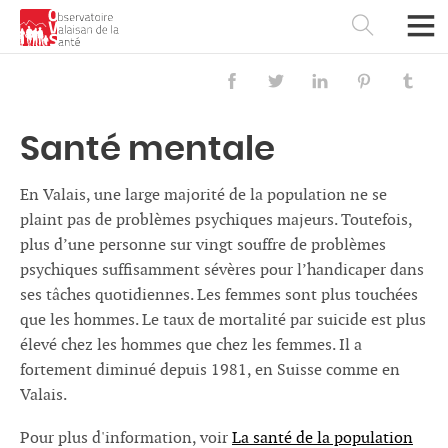
RETOUR
Etat de Santé
Démographie
Santé mentale
État de santé général
En Valais, une large majorité de la population ne se
Espérance de vie et mortalité
plaint pas de problèmes psychiques majeurs. Toutefois,
plus d’une personne sur vingt souffre de problèmes
Maladies cardiovasculaires
psychiques suffisamment sévères pour l’handicaper dans
ses tâches quotidiennes. Les femmes sont plus touchées
Cancers
que les hommes. Le taux de mortalité par suicide est plus
Décès par causes externes
élevé chez les hommes que chez les femmes. Il a
fortement diminué depuis 1981, en Suisse comme en
Maladies infectieuses
Valais.
Santé mentale
Pour plus d'information, voir
La santé de la population