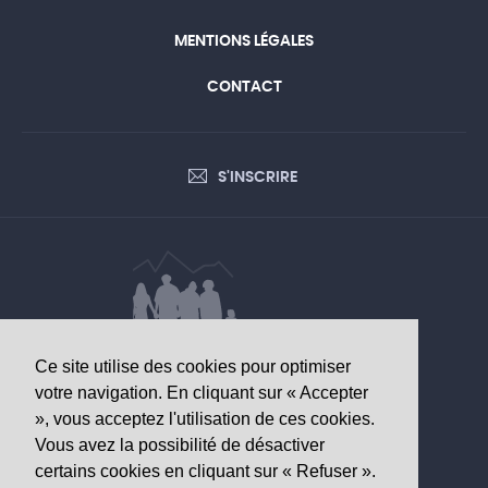
MENTIONS LÉGALES
CONTACT
S'INSCRIRE
Ce site utilise des cookies pour optimiser
DONNÉES D’INTÉRÊT SANITAIRE
votre navigation. En cliquant sur « Accepter
», vous acceptez l'utilisation de ces cookies.
Observatoire valaisan de la santé
Vous avez la possibilité de désactiver
Av. Grand-Champsec 64
certains cookies en cliquant sur « Refuser ».
1950 Sion