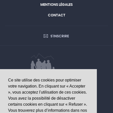
MENTIONS LÉGALES
CONTACT
S'INSCRIRE
Ce site utilise des cookies pour optimiser
DONNÉES D’INTÉRÊT SANITAIRE
votre navigation. En cliquant sur « Accepter
», vous acceptez l'utilisation de ces cookies.
Observatoire valaisan de la santé
Vous avez la possibilité de désactiver
Av. Grand-Champsec 64
certains cookies en cliquant sur « Refuser ».
1950 Sion
Vous trouverez plus d’informations dans nos