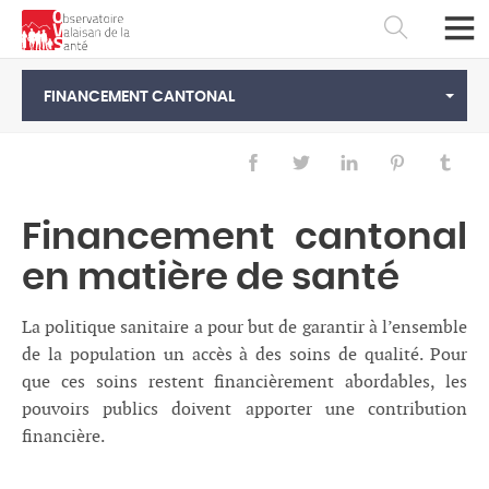
RETOUR
Système de Santé
FINANCEMENT CANTONAL
Hôpitaux
Prise en charge médico-sociale
Financement cantonal
Secours
en matière de santé
Professionnels de santé
Qualité des soins
La politique sanitaire a pour but de garantir à l’ensemble
de la population un accès à des soins de qualité. Pour
Coûts de la santé et financement
que ces soins restent financièrement abordables, les
pouvoirs publics doivent apporter une contribution
financière.