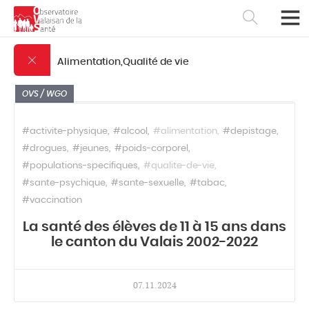
Alimentation,Qualité de vie
OVS / WGO
#activite-physique
#alcool
#alimentation
#depistage
#drogues
#jeunes
#poids-corporel
#populations-specifiques
#qualite-de-vie
#sante-psychique
#sante-sexuelle
#tabac
#vaccination
La santé des élèves de 11 à 15 ans dans
le canton du Valais 2002-2022
Français
Deutsch
07.11.2024