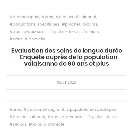
#demographie
#ems
#personnel-soignant
#populations-specifiques
#proches-aidants
#qualite-des-soins
#qualite-de-vie
#seniors
#soins-à-domicile
Evaluation des soins de longue durée
- Enquête auprès de la population
valaisanne de 60 ans et plus
03.01.2023
#ems
#personnel-soignant
#populations-specifiques
#proches-aidants
#qualite-des-soins
#qualite-de-vie
#seniors
#soins-à-domicile