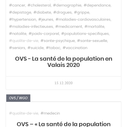
#cancer
#cholesterol
#demographie
#dependance
#depistage
#diabete
#drogues
#grippe
#hypertension
#jeunes
#maladies-cardiovasculaires
#maladies-infectieuses
#medicament
#mortalite
#natalite
#poids-corporel
#populations-specifiques
#qualite-de-vie
#sante-psychique
#sante-sexuelle
#seniors
#suicide
#tabac
#vaccination
OVS - La santé de la population en
Valais 2020
15.12.2020
OVS / WGO
#qualite-de-vie
#medecin
OVS – « La santé de la population