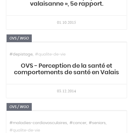
valaisanne », 5e rapport.
01.10.2015
OVS / WGO
#depistage
#qualite-de-vie
OVS - Perception de la santé et
comportements de santé en Valais
03.12.2014
OVS / WGO
#maladies-cardiovasculaires
#cancer
#seniors
#qualite-de-vie