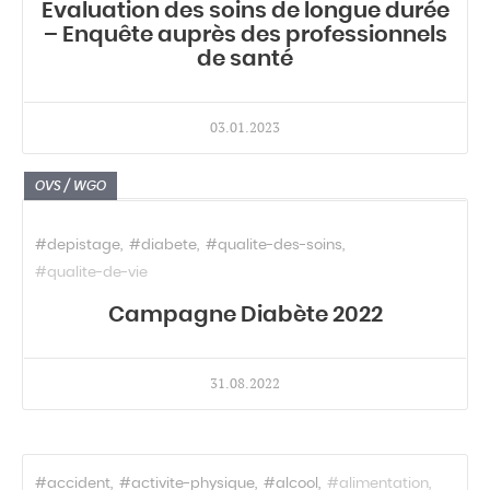
Evaluation des soins de longue durée
– Enquête auprès des professionnels
de santé
03.01.2023
OVS / WGO
#depistage
#diabete
#qualite-des-soins
#qualite-de-vie
Campagne Diabète 2022
31.08.2022
#accident
#activite-physique
#alcool
#alimentation