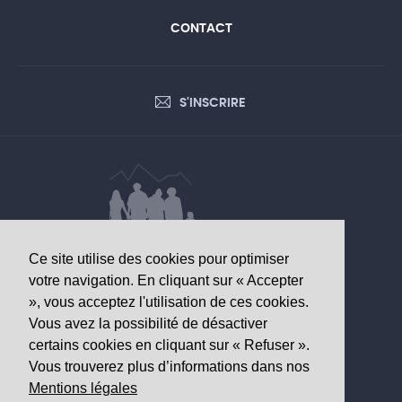
CONTACT
S'INSCRIRE
Ce site utilise des cookies pour optimiser
DONNÉES D’INTÉRÊT SANITAIRE
votre navigation. En cliquant sur « Accepter
», vous acceptez l'utilisation de ces cookies.
Observatoire valaisan de la santé
Vous avez la possibilité de désactiver
Av. Grand-Champsec 64
certains cookies en cliquant sur « Refuser ».
1950 Sion
Vous trouverez plus d’informations dans nos
Mentions légales
Tél
+41 27 603 49 61