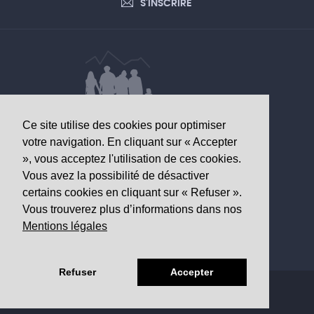
S'INSCRIRE
Ce site utilise des cookies pour optimiser
DONNÉES D’INTÉRÊT SANITAIRE
votre navigation. En cliquant sur « Accepter
», vous acceptez l'utilisation de ces cookies.
Observatoire valaisan de la santé
Vous avez la possibilité de désactiver
Av. Grand-Champsec 64
certains cookies en cliquant sur « Refuser ».
1950 Sion
Vous trouverez plus d’informations dans nos
Mentions légales
Tél
+41 27 603 49 61
Email
info@
ovs.ch
Refuser
Accepter