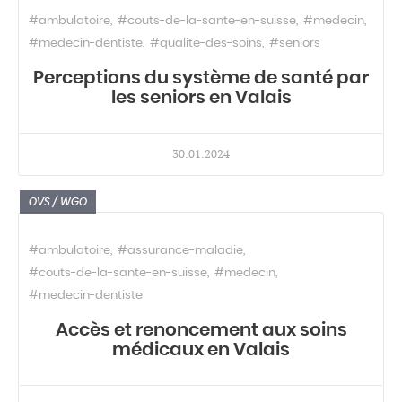
#ambulatoire
#couts-de-la-sante-en-suisse
#medecin
#medecin-dentiste
#qualite-des-soins
#seniors
Perceptions du système de santé par
les seniors en Valais
30.01.2024
OVS / WGO
#ambulatoire
#assurance-maladie
#couts-de-la-sante-en-suisse
#medecin
#medecin-dentiste
Accès et renoncement aux soins
médicaux en Valais