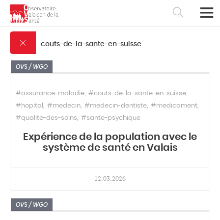
couts-de-la-sante-en-suisse
OVS / WGO
#assurance-maladie
#couts-de-la-sante-en-suisse
#hopital
#medecin
#medecin-dentiste
#medicament
#qualite-des-soins
#sante-psychique
Expérience de la population avec le
système de santé en Valais
Français
Deutsch
12.03.2026
OVS / WGO