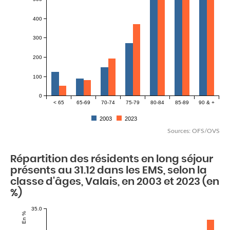
400
300
200
100
0
< 65
65-69
70-74
75-79
80-84
85-89
90 & +
2003
2023
Sources: OFS/OVS
Répartition des résidents en long séjour
présents au 31.12 dans les EMS, selon la
classe d'âges, Valais, en 2003 et 2023 (en
%)
35.0
En %