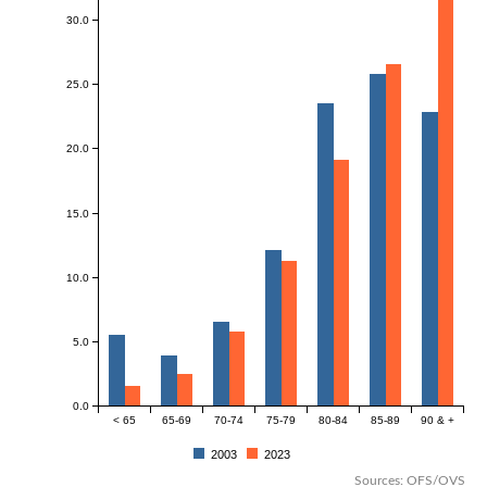
30.0
25.0
20.0
15.0
10.0
5.0
0.0
< 65
65-69
70-74
75-79
80-84
85-89
90 & +
2003
2023
Sources: OFS/OVS