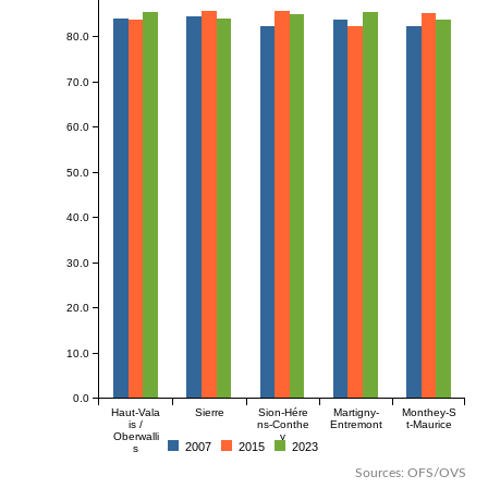
80.0
70.0
60.0
50.0
40.0
30.0
20.0
10.0
0.0
Haut-Vala
Sierre
Sion-Hére
Martigny-
Monthey-S
is /
ns-Conthe
Entremont
t-Maurice
Oberwalli
y
2007
2015
2023
s
Sources: OFS/OVS