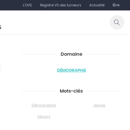
L'OVS
Registre VS des tumeurs
Actualité
FR
S
Domaine
DÉMOGRAPHIE
Mots-clés
Démographie
Jeunes
Seniors