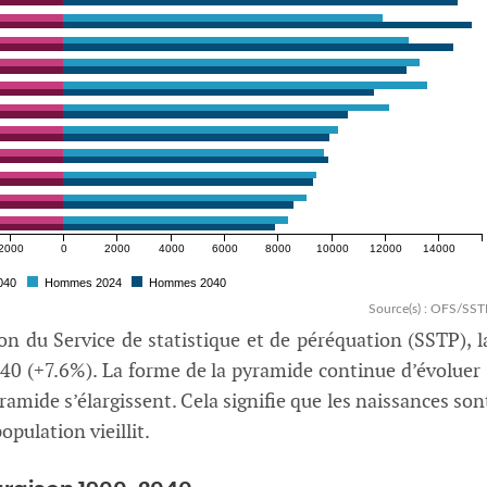
2000
0
2000
4000
6000
8000
10000
12000
14000
040
Hommes 2024
Hommes 2040
Source(s) : OFS/SST
n du Service de statistique et de péréquation (SSTP), l
040 (+7.6%). La forme de la pyramide continue d’évoluer 
 pyramide s’élargissent. Cela signifie que les naissances son
ulation vieillit.