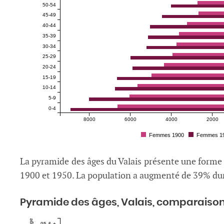
50-54
45-49
40-44
35-39
30-34
25-29
20-24
15-19
10-14
5-9
0-4
8000
6000
4000
2000
Femmes 1900
Femmes 1
La pyramide des âges du Valais présente une forme d
1900 et 1950. La population a augmenté de 39% dur
Pyramide des âges, Valais, comparaiso
Âge
95 & +