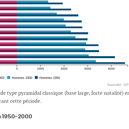
0
2000
4000
6000
8000
950
Hommes 1900
Hommes 1950
Source(s) : OF
e type pyramidal classique (base large, forte natalité) e
ant cette période.
n 1950-2000