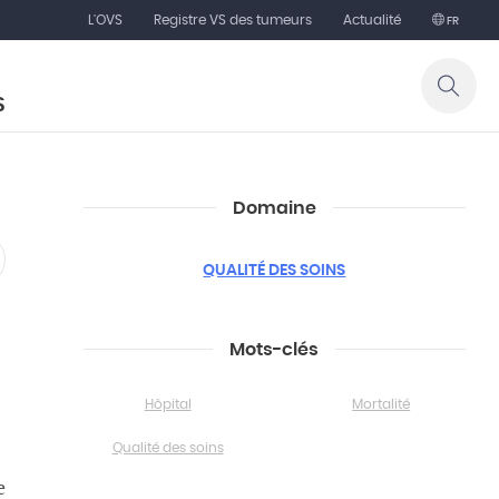
L'OVS
Registre VS des tumeurs
Actualité
FR
S
Domaine
QUALITÉ DES SOINS
Mots-clés
Hôpital
Mortalité
Qualité des soins
e