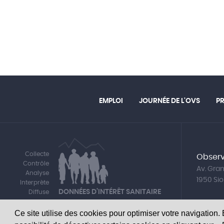
EMPLOI
JOURNÉE DE L'OVS
P
Collecte
Observ
Contrôle
Av. Gr
Analyse
1950 Si
Interprète
DONNÉES D’INTÉRÊT SANITAIRE
Diffuse
Ce site utilise des cookies pour optimiser votre navigation.