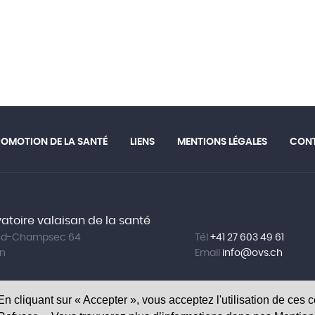
ROMOTION DE LA SANTÉ
LIENS
MENTIONS LÉGALES
CON
atoire valaisan de la santé
and-Champsec 64
Tél
+41 27 603 49 61
on
Email
info@
ovs.ch
 En cliquant sur « Accepter », vous acceptez l'utilisation de ces 