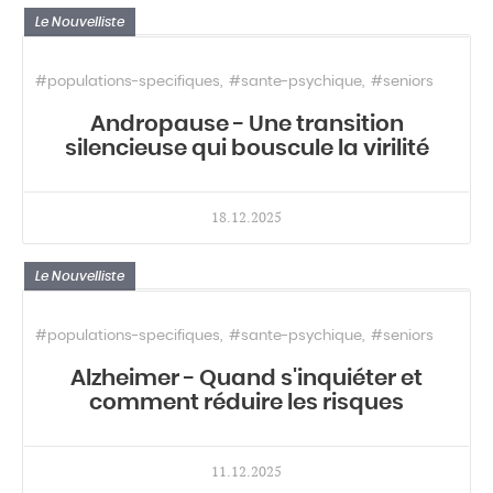
Le Nouvelliste
#populations-specifiques
#sante-psychique
#seniors
Andropause - Une transition
silencieuse qui bouscule la virilité
18.12.2025
Le Nouvelliste
#populations-specifiques
#sante-psychique
#seniors
Alzheimer - Quand s'inquiéter et
comment réduire les risques
11.12.2025