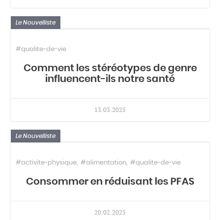
Le Nouvelliste
#qualite-de-vie
Comment les stéréotypes de genre
influencent-ils notre santé
13.03.2025
Le Nouvelliste
#activite-physique
#alimentation
#qualite-de-vie
Consommer en réduisant les PFAS
20.02.2025