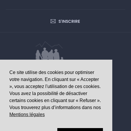
S'INSCRIRE
Ce site utilise des cookies pour optimiser
DONNÉES D’INTÉRÊT SANITAIRE
votre navigation. En cliquant sur « Accepter
», vous acceptez l'utilisation de ces cookies.
Observatoire valaisan de la santé
Vous avez la possibilité de désactiver
Av. Grand-Champsec 64
certains cookies en cliquant sur « Refuser ».
1950 Sion
Vous trouverez plus d’informations dans nos
Mentions légales
Tél
+41 27 603 49 61
Email
info@
ovs.ch