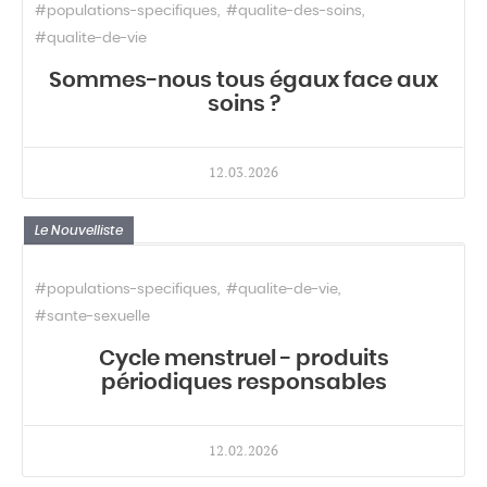
#populations-specifiques
#qualite-des-soins
#qualite-de-vie
Sommes-nous tous égaux face aux
soins ?
12.03.2026
Le Nouvelliste
#populations-specifiques
#qualite-de-vie
#sante-sexuelle
Cycle menstruel - produits
périodiques responsables
12.02.2026