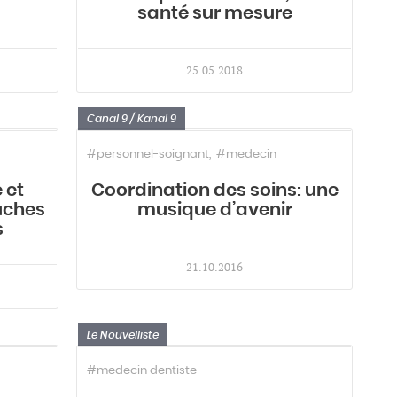
santé sur mesure
25.05.2018
Canal 9 / Kanal 9
#personnel-soignant
#medecin
 et
Coordination des soins: une
ouches
musique d’avenir
s
21.10.2016
Le Nouvelliste
#medecin dentiste