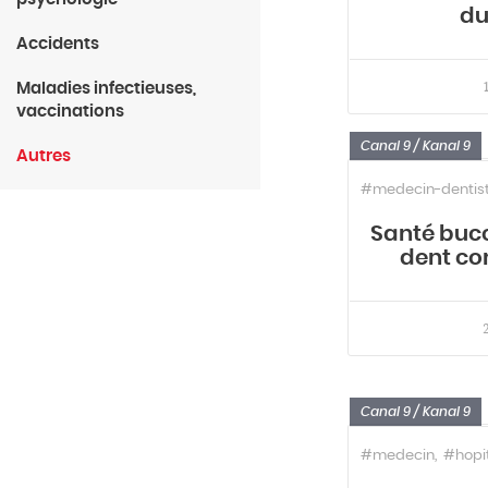
du
Accidents
Maladies infectieuses,
vaccinations
Canal 9 / Kanal 9
Autres
#medecin-dentis
Santé bucc
dent con
Canal 9 / Kanal 9
#medecin
#hopi