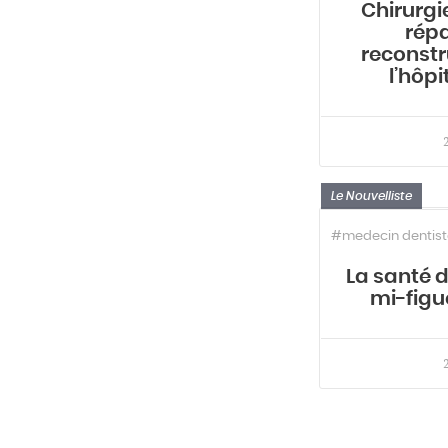
Chirurgi
répa
reconstru
l’hôpi
Le Nouvelliste
#medecin dentist
La santé d
mi-figue