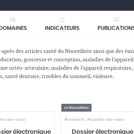
DOMAINES
INDICATEURS
PUBLICATION
après des articles santé du Nouvelliste ainsi que des émis
, éducation, grossesse et conception, maladies de l'appare
me ostéo-articulaire, maladies de l’appareil respiratoire,
s, santé dentaire, troubles du sommeil, violence.
Le Nouvelliste
ite-des-soins
#medecin
#qualite-des-soins
ssier électronique
Dossier électronique