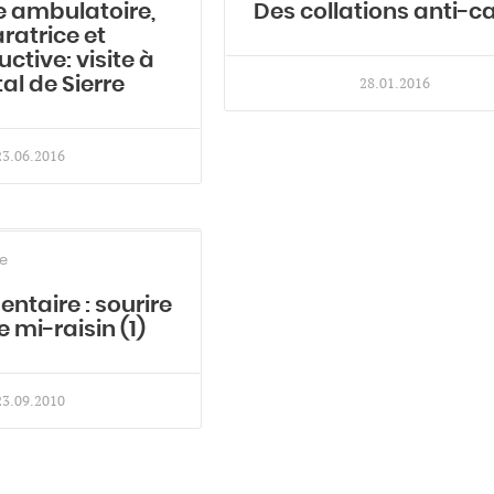
e ambulatoire,
Des collations anti-ca
ratrice et
ctive: visite à
tal de Sierre
28.01.2016
23.06.2016
e
entaire : sourire
 mi-raisin (1)
23.09.2010