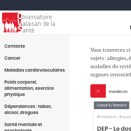
Contexte
Vous trouverez ci-
sujets: allergies
Cancer
maladies du systè
Maladies cardiovasculaires
organes sensoriel
Poids corporel,
alimentation, exercice
medecin
physique
Canal 9 / Kanal 9
Dépendances : tabac,
alcool, drogues
#medecin
#qual
Santé mentale et
DEP - Le do
psychologie