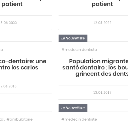
 patient
patient
15.06.2022
12.05.2022
Le Nouvelliste
te
#medecin dentiste
o-dentaire: une
Population migrante
tre les caries
santé dentaire : les b
grincent des dent
27.04.2018
13.04.2017
Le Nouvelliste
tal
#ambulatoire
#medecin dentiste