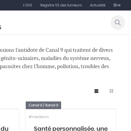
L'OVS
Registre VS des tumeurs
Actualité
FR
S
sions l'antidote de Canal 9 qui traitent de divers
il génito-urinaires, maladies du système nerveux,
 parasites chez l'homme, pollution, troubles des
Canal 9 / Kanal 9
#medecin
 du
Santé personnalisée, une