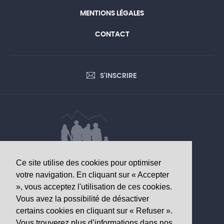
MENTIONS LÉGALES
CONTACT
S'INSCRIRE
Ce site utilise des cookies pour optimiser
DONNÉES D’INTÉRÊT SANITAIRE
votre navigation. En cliquant sur « Accepter
», vous acceptez l'utilisation de ces cookies.
Observatoire valaisan de la santé
Vous avez la possibilité de désactiver
Av. Grand-Champsec 64
certains cookies en cliquant sur « Refuser ».
1950 Sion
Vous trouverez plus d’informations dans nos