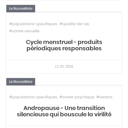
Le Nouvelliste
#populations-specifiques
#qualite-de-vie
#sante-sexuelle
Cycle menstruel - produits
périodiques responsables
12.02.2026
Le Nouvelliste
#populations-specifiques
#sante-psychique
#seniors
Andropause - Une transition
silencieuse qui bouscule la virilité