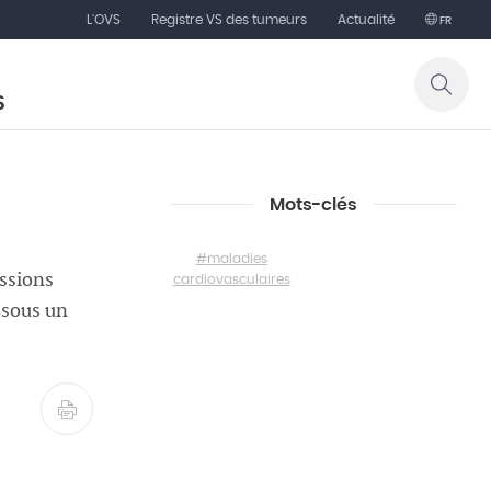
L'OVS
Registre VS des tumeurs
Actualité
FR
S
Mots-clés
#maladies
issions
cardiovasculaires
 sous un