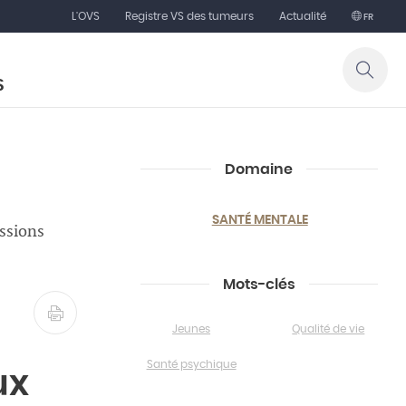
L'OVS
Registre VS des tumeurs
Actualité
FR
S
Domaine
SANTÉ MENTALE
issions
Mots-clés
Jeunes
Qualité de vie
Santé psychique
ux