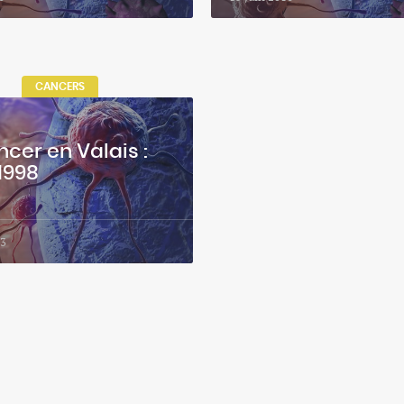
CANCERS
ncer en Valais :
1998
03