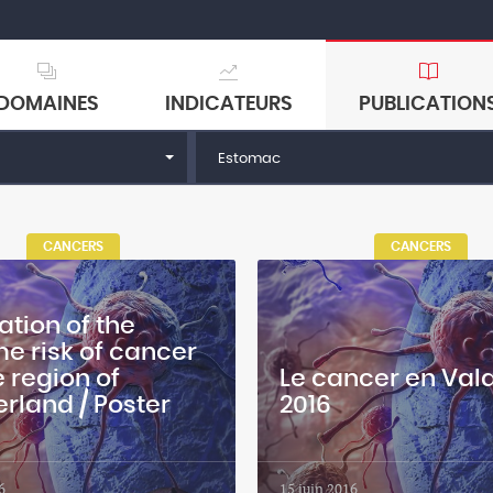
DOMAINES
INDICATEURS
PUBLICATION
Estomac
CANCERS
CANCERS
ation of the
ime risk of cancer
e region of
Le cancer en Vala
erland / Poster
2016
6
15 juin 2016