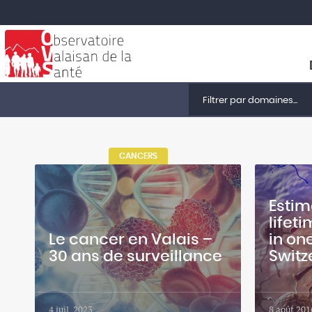
Filtrer par domaines...
CANCERS
Estim
lifet
Le cancer en Valais –
in on
30 ans de surveillance
Switz
4 juil. 2023
8 août 201