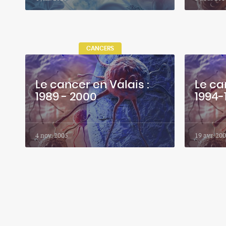
CANCERS
Le cancer en Valais :
Le ca
1989 - 2000
1994-
4 nov. 2005
19 avr. 20