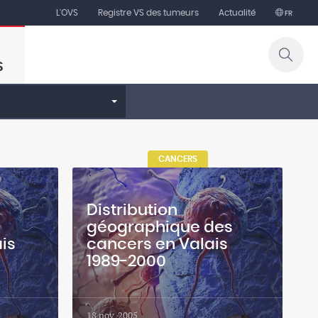
L'OVS
Registre VS des tumeurs
Actualité
FR
S
CANCERS
Distribution
géographique des
is
cancers en Valais
1989-2000
18 nov. 2005