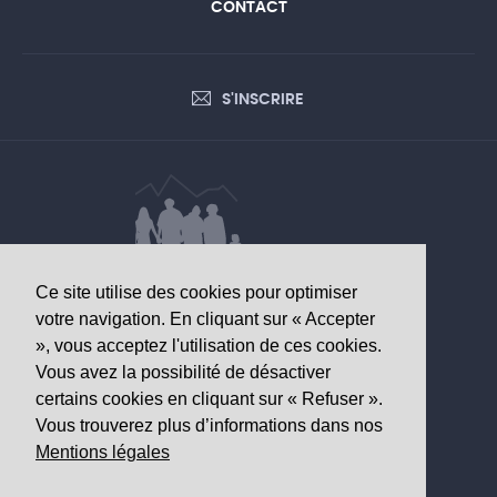
CONTACT
S'INSCRIRE
Ce site utilise des cookies pour optimiser
DONNÉES D’INTÉRÊT SANITAIRE
votre navigation. En cliquant sur « Accepter
», vous acceptez l'utilisation de ces cookies.
Observatoire valaisan de la santé
Vous avez la possibilité de désactiver
Av. Grand-Champsec 64
certains cookies en cliquant sur « Refuser ».
1950 Sion
Vous trouverez plus d’informations dans nos
Mentions légales
Tél
+41 27 603 49 61
Email
info@
ovs.ch