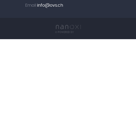
Email
info@
ovs.ch