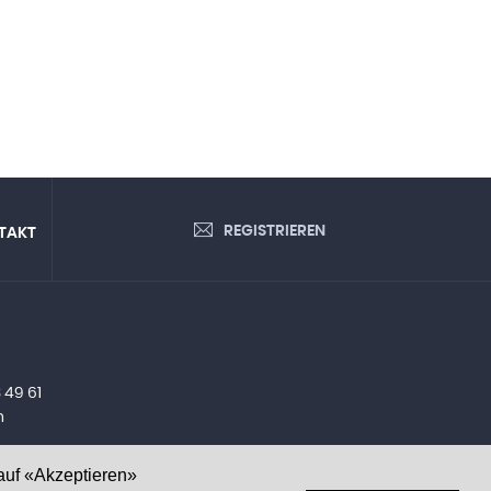
REGISTRIEREN
TAKT
 49 61
h
auf «Akzeptieren»