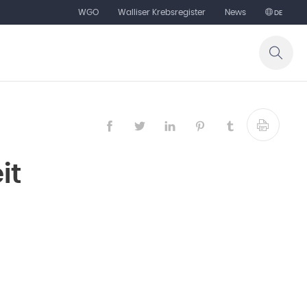
WGO
Walliser Krebsregister
News
DE
it