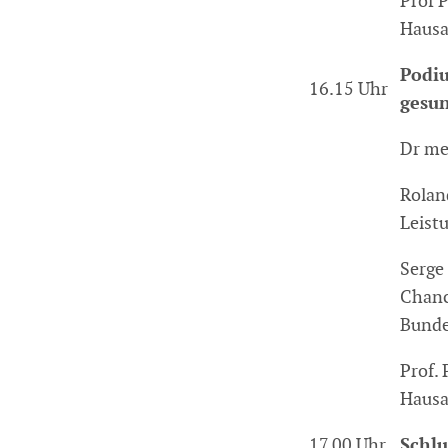
Prof P
Hausa
Podiu
16.15 Uhr
gesun
Dr med
Rolan
Leist
Serge
Chanc
Bunde
Prof. 
Hausa
17.00 Uhr
Schlu