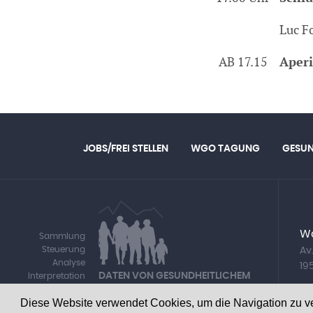
Luc F
AB 17.15
Aperi
JOBS/FREI STELLEN
WGO TAGUNG
GESU
Wa
Sammlung
Steuerung
Av
Analyse
19
DATEN VON GESUNDHEITLICHEM
Interpretation
INTERESSE
Verbreitung
Diese Website verwendet Cookies, um die Navigation zu v