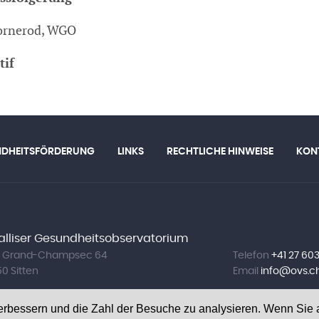
ornerod, WGO
tif
NDHEITSFÖRDERUNG
LINKS
RECHTLICHE HINWEISE
KON
lliser Gesundheitsobservatorium
. Grand-Champsec 64
Telefon
+41 27 603
50 Sitten
Email
info@
ovs.c
erbessern und die Zahl der Besuche zu analysieren. Wenn Sie 