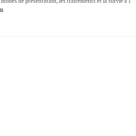
s modes de présentation, les traitements et la survie à 1
us