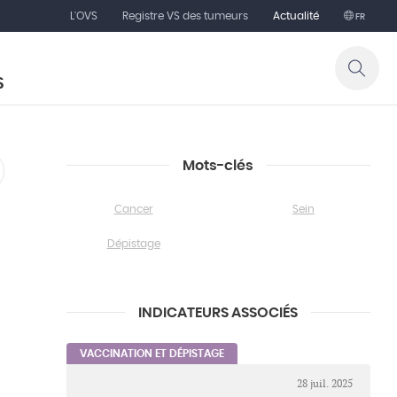
L'OVS
Registre VS des tumeurs
Actualité
FR
S
Mots-clés
Cancer
Sein
Dépistage
INDICATEURS ASSOCIÉS
VACCINATION ET DÉPISTAGE
28 juil. 2025