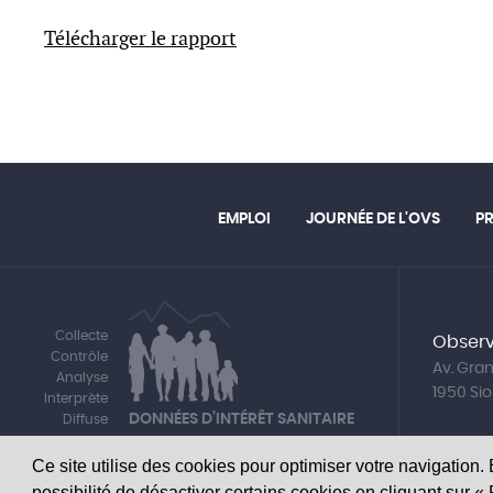
Télécharger le rapport
EMPLOI
JOURNÉE DE L'OVS
P
Collecte
Observ
Contrôle
Av. Gr
Analyse
1950 Si
Interprète
DONNÉES D’INTÉRÊT SANITAIRE
Diffuse
Ce site utilise des cookies pour optimiser votre navigation.
possibilité de désactiver certains cookies en cliquant sur 