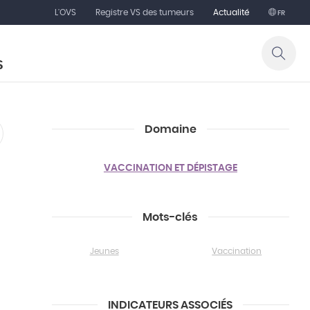
L'OVS
Registre VS des tumeurs
Actualité
FR
S
Domaine
VACCINATION ET DÉPISTAGE
Mots-clés
Jeunes
Vaccination
INDICATEURS ASSOCIÉS