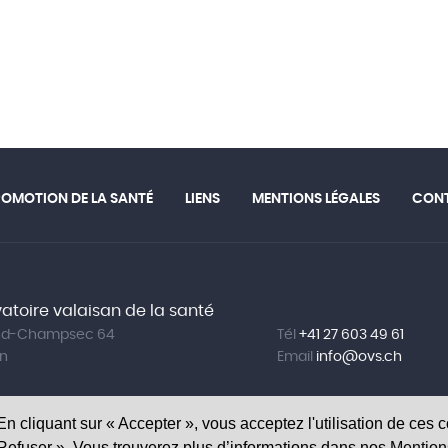
ROMOTION DE LA SANTÉ
LIENS
MENTIONS LÉGALES
CON
atoire valaisan de la santé
and-Champsec 64
Tél
+41 27 603 49 61
on
Email
info@
ovs.ch
 En cliquant sur « Accepter », vous acceptez l'utilisation de ces 
« Refuser ». Vous trouverez plus d’informations dans nos
Mention