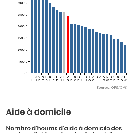
3000.0
2500.0
2000.0
1500.0
1000.0
500.0
0.0
T
J
V
N
B
B
B
G
Z
C
V
F
S
G
L
S
T
A
G
A
A
N
S
U
S
Z
O
I
U
D
E
S
L
E
E
H
H
S
R
O
R
U
H
G
G
L
I
R
W
G
R
Z
G
W
Sources: OFS/OVS
Aide à domicile
Nombre d'heures d'aide à domicile des