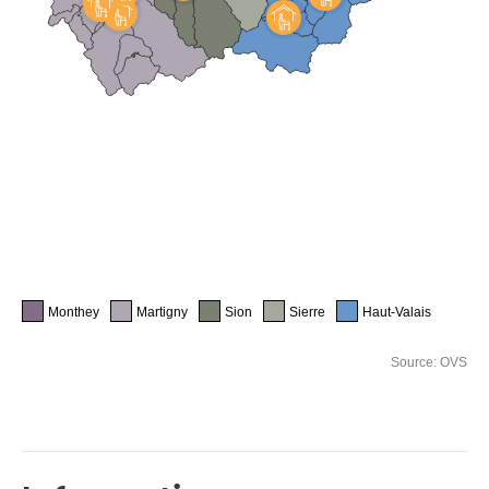
Monthey
Martigny
Sion
Sierre
Haut-Valais
Source: OVS