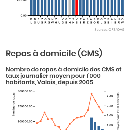
0.00
B
B
J
Z
G
S
N
Z
L
V
G
C
S
V
T
A
S
A
S
F
G
T
B
A
N
U
O
L
S
U
G
R
G
W
H
U
D
E
H
H
S
I
R
Z
G
O
R
L
G
E
I
E
R
W
Sources: OFS/OVS
Repas à domicile (CMS)
Nombre de repas à domicile des CMS et
taux journalier moyen pour 1'000
habitants, Valais, depuis 2005
400000.00
Nombre de repas
2.40
2.20
350000.00
2.00
300000.00
1.80