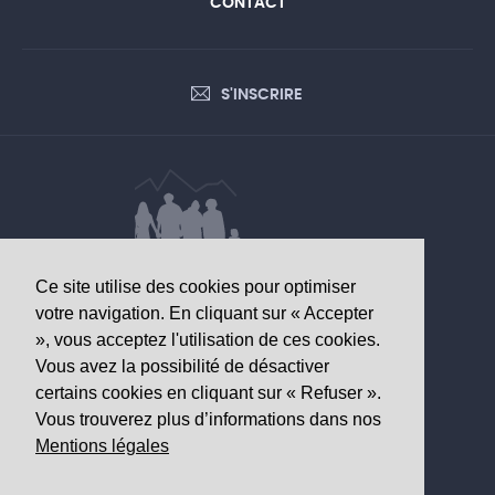
CONTACT
S'INSCRIRE
Ce site utilise des cookies pour optimiser
DONNÉES D’INTÉRÊT SANITAIRE
votre navigation. En cliquant sur « Accepter
», vous acceptez l'utilisation de ces cookies.
Observatoire valaisan de la santé
Vous avez la possibilité de désactiver
Av. Grand-Champsec 64
certains cookies en cliquant sur « Refuser ».
1950 Sion
Vous trouverez plus d’informations dans nos
Mentions légales
Tél
+41 27 603 49 61
Email
info@
ovs.ch