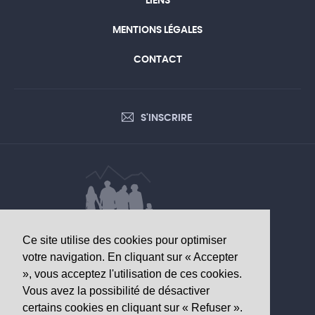
LIENS
MENTIONS LÉGALES
CONTACT
S'INSCRIRE
Ce site utilise des cookies pour optimiser
DONNÉES D’INTÉRÊT SANITAIRE
votre navigation. En cliquant sur « Accepter
», vous acceptez l'utilisation de ces cookies.
Observatoire valaisan de la santé
Vous avez la possibilité de désactiver
Av. Grand-Champsec 64
certains cookies en cliquant sur « Refuser ».
1950 Sion