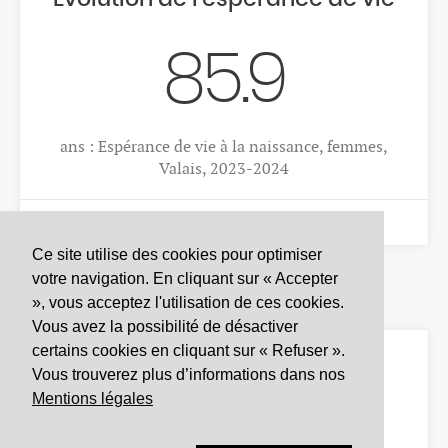
S'INSCRIRE
Ce site utilise des cookies pour optimiser
DONNÉES D’INTÉRÊT SANITAIRE
votre navigation. En cliquant sur « Accepter
», vous acceptez l'utilisation de ces cookies.
Observatoire valaisan de la santé
Vous avez la possibilité de désactiver
Av. Grand-Champsec 64
certains cookies en cliquant sur « Refuser ».
1950 Sion
Vous trouverez plus d’informations dans nos
Mentions légales
Tél
+41 27 603 49 61
Email
info@
ovs.ch