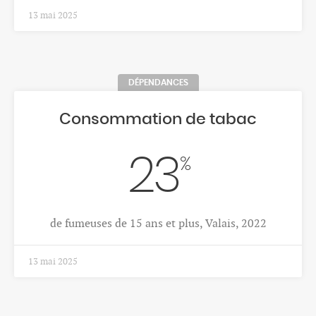
HÔPITAUX
Activité ambulatoire des
établissements hospitaliers,
Valais
164'350
Patients ambulatoires des hôpitaux domicilés en
Valais en 2024
30 janv. 2026