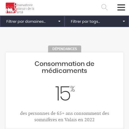
4 févr. 2026
Filtrer par domaines...
Filtrer par tags...
ESPÉRANCE DE VIE ET MORTALITÉ
Evolution de l'espérance de vie
85.9
ans : Espérance de vie à la naissance, femmes,
Valais, 2023-2024
Français
Deutsch
4 févr. 2026