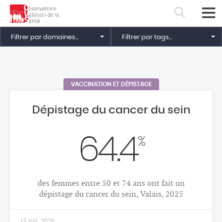
escarres", Valais, 2022
4 mai 2026
Filtrer par domaines...
Filtrer par tags...
FINANCEMENT
Financement cantonal en
matière de santé
928.52
Français
Deutsch
Charges brutes du Service de la santé publique
(SSP), Valais, 2025 (en mios de CHF)