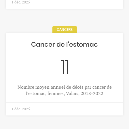
HÔPITAUX
Activité ambulatoire des
établissements hospitaliers,
Valais
164'350
Patients ambulatoires des hôpitaux domicilés en
Valais en 2024
30 janv. 2026