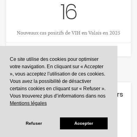
S'INSCRIRE
Ce site utilise des cookies pour optimiser
DONNÉES D’INTÉRÊT SANITAIRE
votre navigation. En cliquant sur « Accepter
», vous acceptez l'utilisation de ces cookies.
Observatoire valaisan de la santé
Vous avez la possibilité de désactiver
Av. Grand-Champsec 64
certains cookies en cliquant sur « Refuser ».
1950 Sion
Vous trouverez plus d’informations dans nos
Mentions légales
Tél
+41 27 603 49 61
Email
info@
ovs.ch
Refuser
Accepter