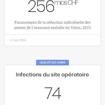
423
Nombre moyen annuel de décès par cancer, tous
cancers confondus, hommes, Valais, 2018-2022
1 déc. 2025
CANCERS
Répartition des différentes
localisations du cancer
32.3
%