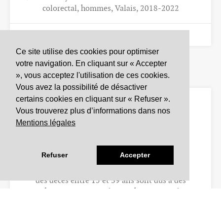
colorectal, hommes, Valais, 2018-2022
1 déc. 2025
Ce site utilise des cookies pour optimiser
votre navigation. En cliquant sur « Accepter
», vous acceptez l'utilisation de ces cookies.
ESPÉRANCE DE VIE ET MORTALITÉ
Vous avez la possibilité de désactiver
certains cookies en cliquant sur « Refuser ».
Causes de décès
Vous trouverez plus d’informations dans nos
Mentions légales
38
%
Refuser
Accepter
des décès entre 15 et 39 ans sont dus à des
accidents ou morts violentes, hommes, Valais,
2020...