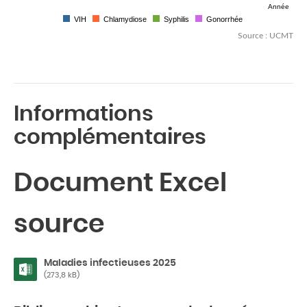
Année
VIH
Chlamydiose
Syphilis
Gonorrhée
Source : UCMT
Informations
complémentaires
Document Excel
source
Maladies infectieuses 2025
(273,8 kB)