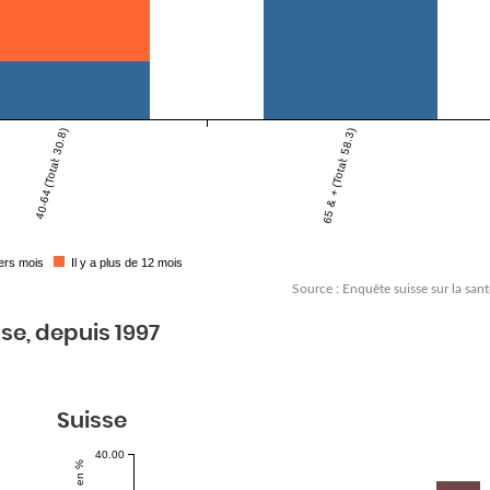
40-64 (Total: 30.8)
65 & + (Total: 58.3)
ers mois
Il y a plus de 12 mois
Source : Enquête suisse sur la sant
se, depuis 1997
Suisse
40.00