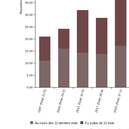
Répartition en %
35.00
30.00
25.00
20.00
15.00
10.00
5.00
0.00
1997 (Total: 21.0)
2002 (Total: 24.2)
2012 (Total: 32.0)
2017 (Total: 28.8)
2022 (Total: 37.1)
Au cours des 12 derniers mois
Il y a plus de 12 mois