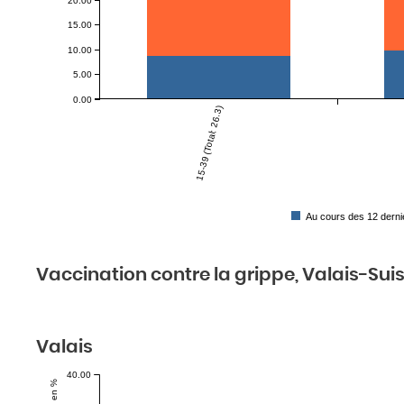
20.00
15.00
10.00
5.00
0.00
15-39 (Total: 26.3)
Au cours des 12 derni
Vaccination contre la grippe, Valais-Suis
Valais
40.00