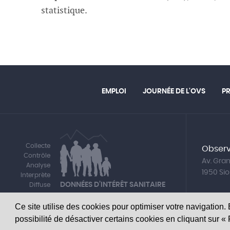
statistique.
EMPLOI
JOURNÉE DE L'OVS
P
Collecte
Observ
Contrôle
Av. Gr
Analyse
1950 Si
Interprète
DONNÉES D’INTÉRÊT SANITAIRE
Diffuse
Ce site utilise des cookies pour optimiser votre navigation.
possibilité de désactiver certains cookies en cliquant sur 