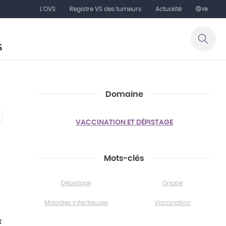
L'OVS
Registre VS des tumeurs
Actualité
FR
S
Domaine
VACCINATION ET DÉPISTAGE
Mots-clés
Dépistage
Grippe
Maladies infectieuses
Vaccination
r