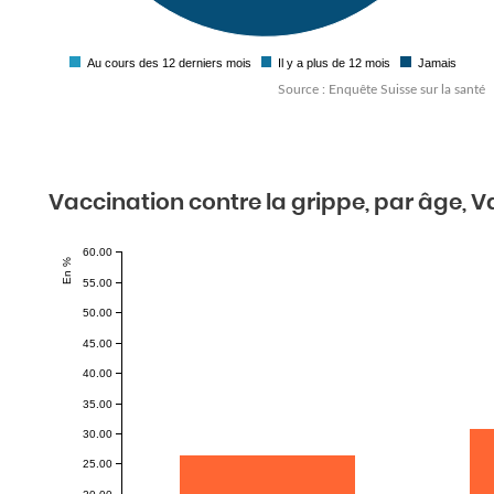
Au cours des 12 derniers mois
Il y a plus de 12 mois
Jamais
Source : Enquête Suisse sur la santé
Vaccination contre la grippe, par âge, Va
60.00
En %
55.00
50.00
45.00
40.00
35.00
30.00
25.00