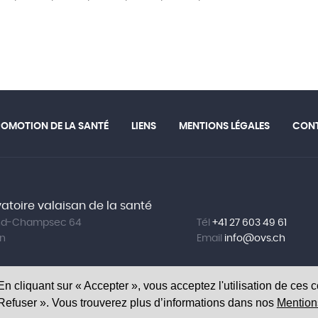
ROMOTION DE LA SANTÉ
LIENS
MENTIONS LÉGALES
CON
atoire valaisan de la santé
and-Champsec 64
Tél
+41 27 603 49 61
on
Email
info@
ovs.ch
 En cliquant sur « Accepter », vous acceptez l'utilisation de ces 
« Refuser ». Vous trouverez plus d’informations dans nos
Mention