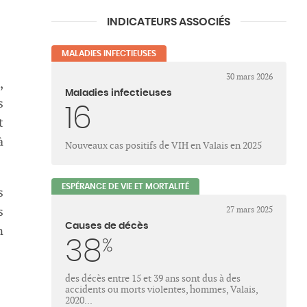
INDICATEURS ASSOCIÉS
MALADIES INFECTIEUSES
30 mars 2026
,
Maladies infectieuses
s
16
t
à
Nouveaux cas positifs de VIH en Valais en 2025
ESPÉRANCE DE VIE ET MORTALITÉ
s
27 mars 2025
s
Causes de décès
n
38
%
des décès entre 15 et 39 ans sont dus à des
accidents ou morts violentes, hommes, Valais,
2020...