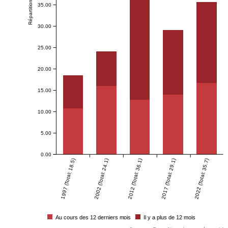
Répartition en %
35.00
30.00
25.00
20.00
15.00
10.00
5.00
0.00
1997 (Total: 18.5)
2002 (Total: 24.1)
2012 (Total: 36.1)
2017 (Total: 29.1)
2022 (Total: 35.7)
Au cours des 12 derniers mois
Il y a plus de 12 mois