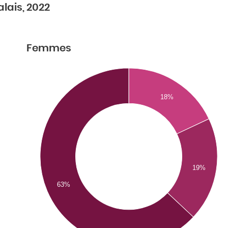
alais, 2022
Femmes
18%
19%
63%