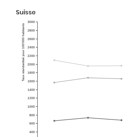
Suisse
3000
Taux standardisé pour 100'000 habitants
2800
2600
2400
2200
2000
1800
1600
1400
1200
1000
800
600
400