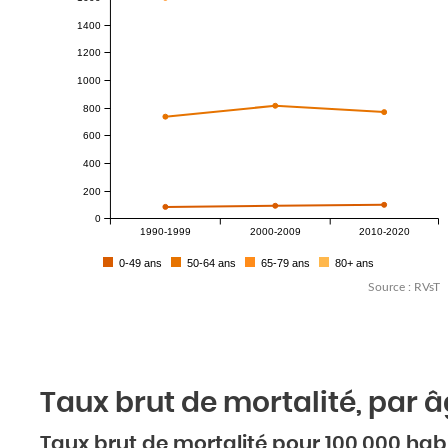
1400
1200
1000
800
600
400
200
0
1990-1999
2000-2009
2010-2020
0-49 ans
50-64 ans
65-79 ans
80+ ans
Source : RVsT
Taux brut de mortalité, par 
Taux brut de mortalité pour 100 000 habit