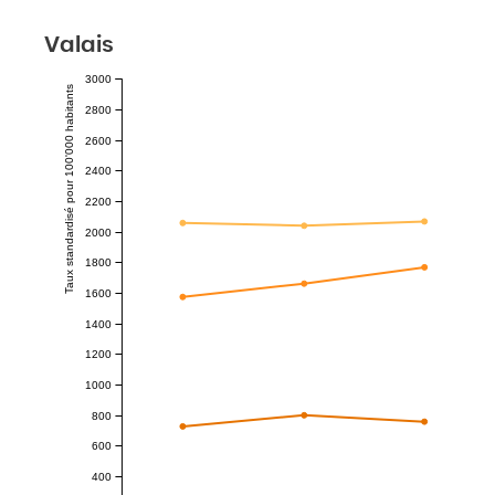
Valais
3000
Taux standardisé pour 100'000 habitants
2800
2600
2400
2200
2000
1800
1600
1400
1200
1000
800
600
400