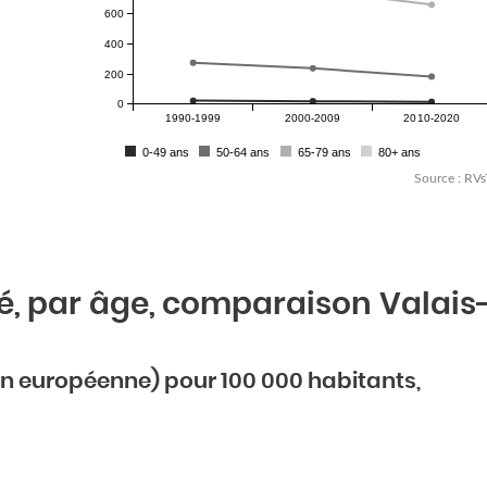
600
400
200
0
1990-1999
2000-2009
2010-2020
0-49 ans
50-64 ans
65-79 ans
80+ ans
Source : RVs
é, par âge, comparaison Valais
n européenne) pour 100 000 habitants,