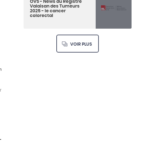
OVS - News du Registre
Valaisan des Tumeurs
2025 - le cancer
colorectal
VOIR PLUS
T
-