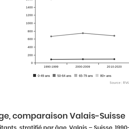
1400
1200
1000
800
600
400
200
0
1990-1999
2000-2009
2010-2020
0-49 ans
50-64 ans
65-79 ans
80+ ans
Source : RVs
âge, comparaison Valais-Suisse
ants, stratifié par âge, Valais – Suisse, 1990