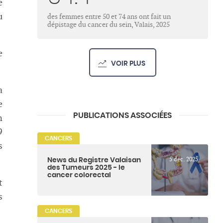
e
u
des femmes entre 50 et 74 ans ont fait un
dépistage du cancer du sein, Valais, 2025
e
VOIR PLUS
a
e
PUBLICATIONS ASSOCIÉES
n
9
CANCERS
s
5 déc. 2025
News du Registre Valaisan
des Tumeurs 2025 - le
cancer colorectal
t
s
CANCERS