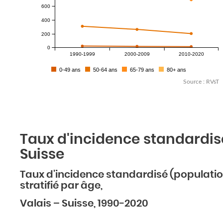
600
400
200
0
1990-1999
2000-2009
2010-2020
0-49 ans
50-64 ans
65-79 ans
80+ ans
Source : RVsT
Taux d'incidence standardis
Suisse
Taux d'incidence standardisé (populatio
stratifié par âge,
Valais – Suisse, 1990-2020