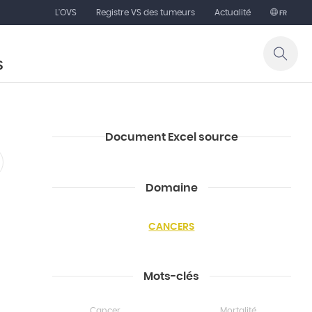
L'OVS
Registre VS des tumeurs
Actualité
FR
S
Document Excel source
Domaine
CANCERS
Mots-clés
Cancer
Mortalité