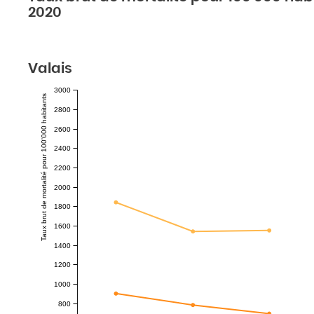
2020
Valais
3000
Taux brut de mortalité pour 100'000 habitants
2800
2600
2400
2200
2000
1800
1600
1400
1200
1000
800