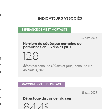
-
u
INDICATEURS ASSOCIÉS
ESPÉRANCE DE VIE ET MORTALITÉ
16 nov. 2022
Nombre de décès par semaine de
personnes de 65 ans et plus
126
s
e
décès par semaine (65 ans et plus), semaine No
46, Valais, 2020
à
VACCINATION ET DÉPISTAGE
e
28 juil. 2025
s
Dépistage du cancer du sein
n
64.4
%