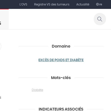
L'OVS
Registre VS des tumeurs
Actualité
FR
S
Domaine
EXCÈS DE POIDS ET DIABÈTE
Mots-clés
Diabète
s
INDICATEURS ASSOCIÉS