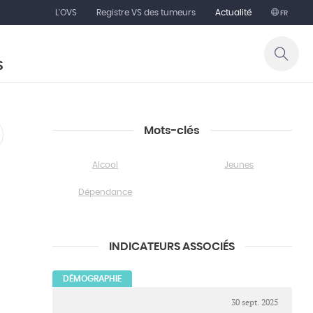
L'OVS
Registre VS des tumeurs
Actualité
FR
S
Mots-clés
Alcool
Jeunes
Dépendance
INDICATEURS ASSOCIÉS
DÉMOGRAPHIE
30 sept. 2025