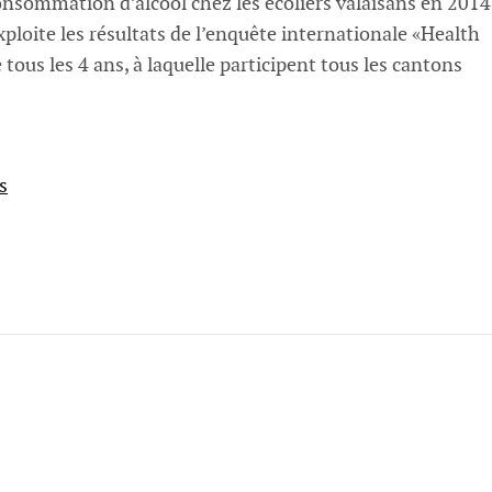
consommation d’alcool chez les écoliers valaisans en 2014
xploite les résultats de l’enquête internationale «Health
us les 4 ans, à laquelle participent tous les cantons
s