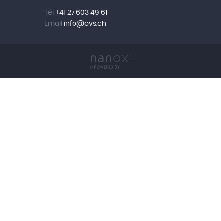
Tél
+41 27 603 49 61
Email
info@
ovs.ch