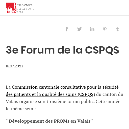
3e Forum de la CSPQS
18.07.2023
La
Commission cantonale consultative pour la sécurité
des patients et la qualité des soins (CSPQS)
du canton du
Valais organise son troisième forum public. Cette année,
Français
Deutsch
le thème sera :
" Développement des PROMs en Valais "