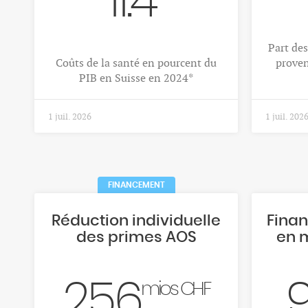
11.4
Part de
Coûts de la santé en pourcent du
proven
PIB en Suisse en 2024*
1 juil. 2026
1 juil. 202
FINANCEMENT
Réduction individuelle
Fina
des primes AOS
en 
256
mios CHF