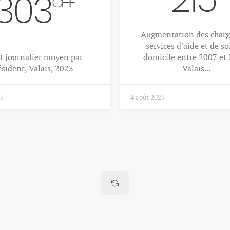
215
303
CHF
Augmentation des charg
services d'aide et de so
t journalier moyen par
domicile entre 2007 et
ésident, Valais, 2023
Valais...
25
4 août 2025