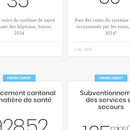
35
s coûts du système de santé
Part des coûts du système 
ant des hôpitaux, Suisse,
occasionnés par les soins,
2024
2024*
6
1 juil. 2026
FINANCEMENT
FINANCEMENT
ncement cantonal
Subventionne
matière de santé
des services 
secours
928.52
mios 