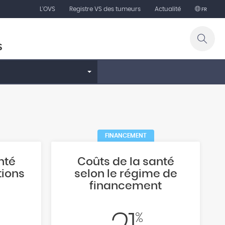
L'OVS
Registre VS des tumeurs
Actualité
FR
S
FINANCEMENT
nté
Coûts de la santé
tions
selon le régime de
financement
%