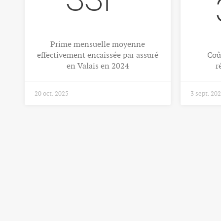
331
Prime mensuelle moyenne
effectivement encaissée par assuré
Coû
en Valais en 2024
r
20 oct. 2025
3 sept. 20