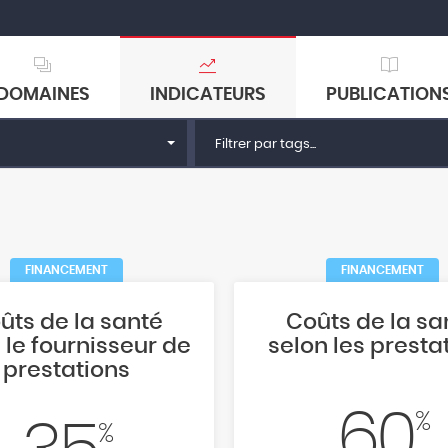
DOMAINES
INDICATEURS
PUBLICATION
Filtrer par tags...
FINANCEMENT
FINANCEMENT
ûts de la santé
Coûts de la sa
 le fournisseur de
selon les presta
prestations
60
%
%