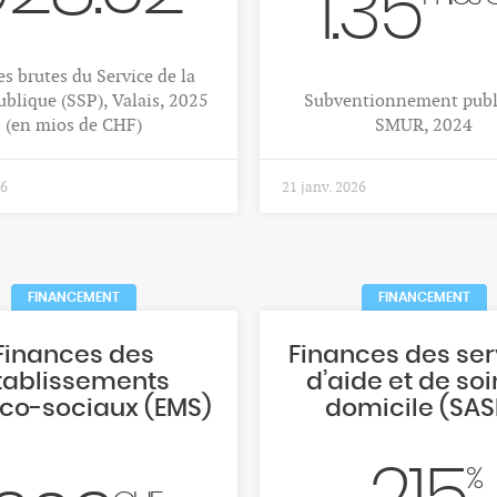
1.35
s brutes du Service de la
ublique (SSP), Valais, 2025
Subventionnement publ
(en mios de CHF)
SMUR, 2024
26
21 janv. 2026
FINANCEMENT
FINANCEMENT
Finances des
Finances des ser
tablissements
d’aide et de soi
co-sociaux (EMS)
domicile (SAS
%