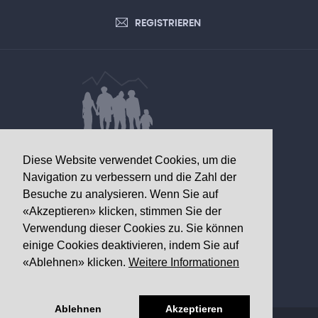
REGISTRIEREN
DATEN VON GESUNDHEITLICHEM
Diese Website verwendet Cookies, um die
INTERESSE
Navigation zu verbessern und die Zahl der
Besuche zu analysieren. Wenn Sie auf
Walliser Gesundheitsobservatorium
«Akzeptieren» klicken, stimmen Sie der
Av. Grand-Champsec 64
Verwendung dieser Cookies zu. Sie können
1950 Sitten
einige Cookies deaktivieren, indem Sie auf
«Ablehnen» klicken.
Weitere Informationen
Telefon
+41 27 603 49 61
Email
info@
ovs.ch
Ablehnen
Akzeptieren